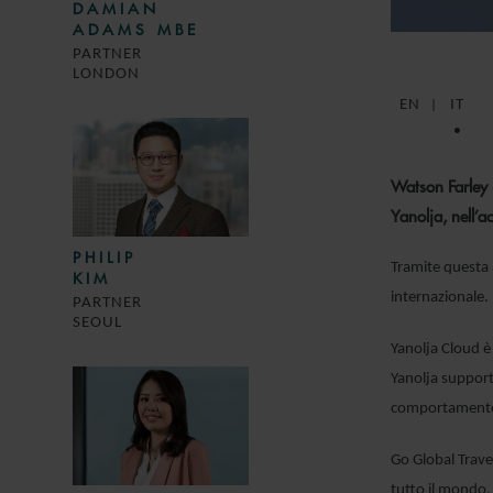
DAMIAN
ADAMS MBE
PARTNER
LONDON
EN
IT
Watson Farley 
Yanolja, nell’a
PHILIP
Tramite questa a
KIM
internazionale.
PARTNER
SEOUL
Yanolja Cloud è 
Yanolja supporta
comportamento 
Go Global Travel
tutto il mondo.