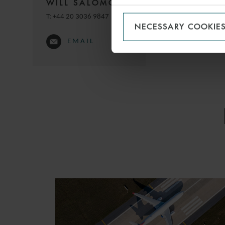
WILL SALOMONE
ANA
TECHNOL
T:
+44 20 3036 9847
LORENZO
NECESSARY COOKIE
PARTNER
MADRID
EMAIL
CHRISTINA
HOWARD
PARTNER
LONDON