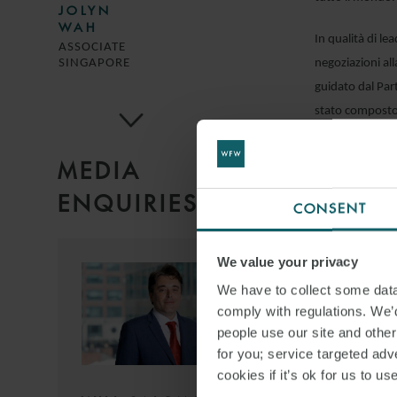
JOLYN
WAH
In qualità di le
ASSOCIATE
negoziazioni al
SINGAPORE
guidato dal Par
stato composto 
aspetti di dirit
gli aspetti di d
MEDIA
ENQUIRIES
Il team ha lavo
CONSENT
SVEN
legali in Asia, 
HOFMANN
SENIOR ASSOCIATE
We value your privacy
LONDON
We have to collect some data 
DOWNLO
comply with regulations. We’d
people use our site and othe
for you; service targeted adve
SHARE THI
cookies if it’s ok for us to 