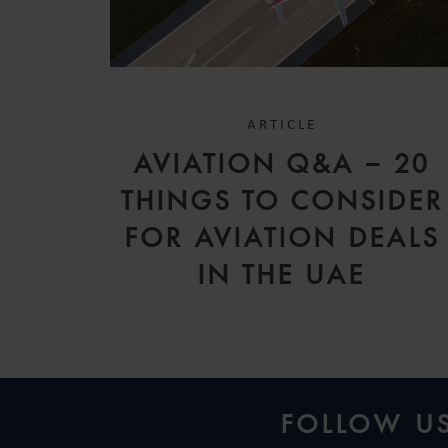
MARK
TOOKE
PARTNER
LONDON
ARTICLE
AVIATION Q&A – 20
THINGS TO CONSIDER
FOR AVIATION DEALS
SOLANGE
LEANDRO
IN THE UAE
PARTNER
LONDON
FOLLOW U