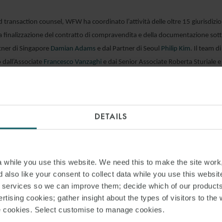
ad transaction counsel, WFW ha coordinato l’attività delle oltre 15 giurisdizion
la finalizzazione del contratto di compravendita e della documentazione sot
tner di Singapore
Damian Adams
e dal Partner di Seoul
Philip Kim
. Il team d
dall’Associate
Francesco Vanzaghi
e dai Senior Associate Roberta Sturiale 
to societario, dal Counsel Roberta Cristaldi e dall’Associate Giuseppe Fera per g
iritto pubblico e regolamentare e dal Counsel
Alessia Giaccari
e dall’Associate
rato a stretto contatto con i colleghi del network di WFW delle sedi di Hong
DETAILS
Europa e Sud America.
while you use this website. We need this to make the site work,
AD PDF
 also like your consent to collect data while you use this websit
r services so we can improve them; decide which of our product
rtising cookies; gather insight about the types of visitors to the 
S PAGE
use cookies. Select customise to manage cookies.