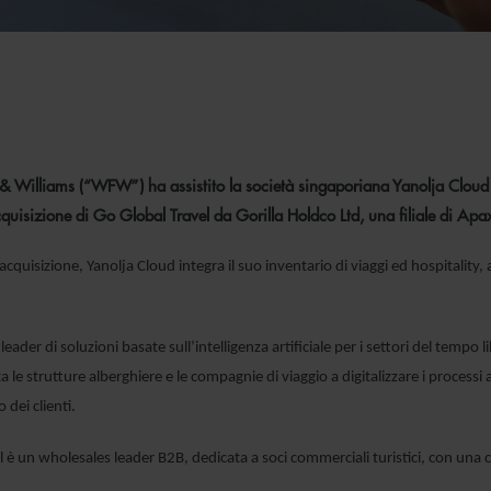
& Williams (“WFW”) ha assistito la società singaporiana Yanolja Cloud P
cquisizione di Go Global Travel da Gorilla Holdco Ltd, una filiale di Apax 
cquisizione, Yanolja Cloud integra il suo inventario di viaggi ed hospitality, a
leader di soluzioni basate sull’intelligenza artificiale per i settori del tempo
 le strutture alberghiere e le compagnie di viaggio a digitalizzare i processi 
dei clienti.
 è un wholesales leader B2B, dedicata a soci commerciali turistici, con una cli