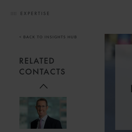
ALESSIA
GIACCARI
EXPERTISE
PARTNER
MILAN
< BACK TO INSIGHTS HUB
RELATED
ANTONIO
CONTACTS
FERRERO
ASSOCIATE
MILAN