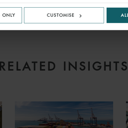
OGY
TRAVEL TECHNOLOGY
DIGITAL TRANSF
S ONLY
CUSTOMISE
AL
RELATED INSIGHT