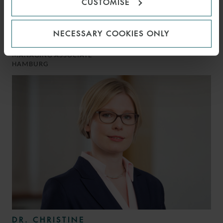
CUSTOMISE
MUTEBER
NECESSARY COOKIES ONLY
YALCIN LL.M.
MANAGING ASSOCIATE
HAMBURG
DR. CHRISTINE