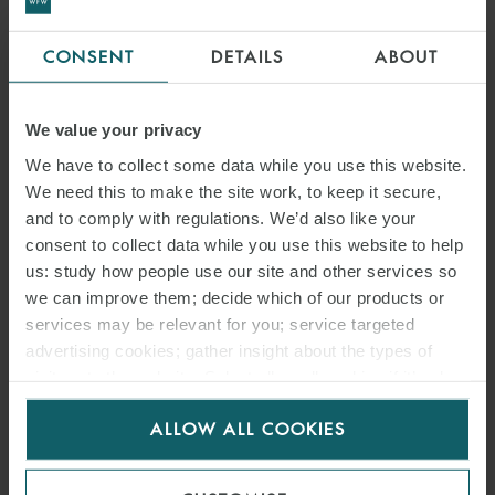
CONSENT
DETAILS
ABOUT
We value your privacy
DR. MALTE
JORDAN LL.M
We have to collect some data while you use this website.
We need this to make the site work, to keep it secure,
PARTNER
and to comply with regulations. We’d also like your
HAMBURG
consent to collect data while you use this website to help
us: study how people use our site and other services so
we can improve them; decide which of our products or
services may be relevant for you; service targeted
advertising cookies; gather insight about the types of
visitors to the website. Select allow all cookies if it’s ok
for us to use cookies. Select customise to manage
ALLOW ALL COOKIES
cookies.