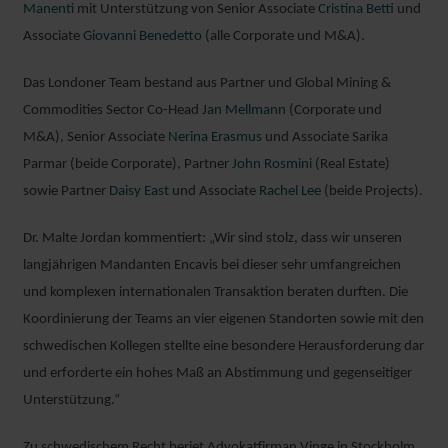
Manenti
mit Unterstützung von Senior Associate
Cristina Betti
und
Associate
Giovanni Benedetto
(alle Corporate und M&A).
Das Londoner Team bestand aus Partner und Global Mining &
Commodities Sector Co-Head
Jan Mellmann
(Corporate und
M&A), Senior Associate
Nerina Erasmus
und Associate Sarika
Parmar (beide Corporate), Partner
John Rosmini
(Real Estate)
sowie Partner
Daisy East
und Associate
Rachel Lee
(beide Projects).
Dr. Malte Jordan kommentiert: „Wir sind stolz, dass wir unseren
langjährigen Mandanten Encavis bei dieser sehr umfangreichen
und komplexen internationalen Transaktion beraten durften. Die
Koordinierung der Teams an vier eigenen Standorten sowie mit den
DAISY
schwedischen Kollegen stellte eine besondere Herausforderung dar
EAST
und erforderte ein hohes Maß an Abstimmung und gegenseitiger
PARTNER
LONDON
Unterstützung.“
Zu schwedischem Recht beriet Advokatfirman Vinge in Stockholm