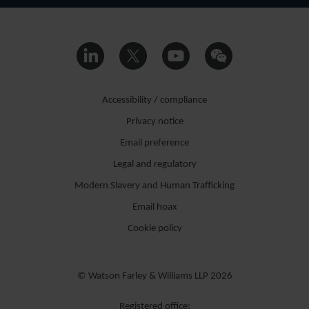
EUGENIO
TRANCHINO
PARTNER
ITALY
Accessibility / compliance
Privacy notice
Email preference
Legal and regulatory
Modern Slavery and Human Trafficking
Email hoax
Cookie policy
© Watson Farley & Williams LLP 2026
LUCA
SFRECOLA
Registered office: