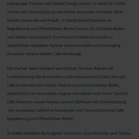
Hamburger Partner und Global Energy Sector Co-Head
Dr. Malte
Jordan
mit Unterstützung von Senior Associate
Muteber Yalcin
(beide Corporate und M&A). In Deutschland berieten zu
Regulierung und Öffentlichem Recht Partner
Dr. Christine Bader
und Senior Associate
Dr. Eva-Maria Christiansen
sowie zu
steuerlichen Aspekten Partner Verena Scheibe und Managing
Associate Verena Weider (alle Hamburg).
Das Pariser Team bestand aus Partner
Thomas Rabain
mit
Unterstützung der Associates
Lucile Mazoué
und Chloé Léonard
(alle Corporate und M&A); Partner
Laurence Martinez-Bellet
,
unterstützt von Associates
Hugues Hounkpati
und
Victor Godard
(alle Finance); sowie Partner
Laurent Battoue
mit Unterstützung
der Associates
Catherine Masquelet
und
Simon Dumontel
(alle
Regulierung und Öffentliches Recht).
In Italien berieten die
Eugenio Tranchino
,
Luca Sfrecola
, und
Tiziana