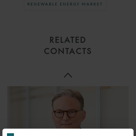
RENEWABLE ENERGY MARKET
RELATED
CONTACTS
JOHN
ROSMINI
PARTNER
LONDON