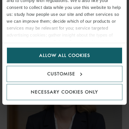
and to comply with regulations. We’d also like your
consent to collect data while you use this website to help
us: study how people use our site and other services so
we can improve them; decide which of our products or
services may be relevant for you; service targeted
DR. CHRISTIAN
advertising cookies; gather insight about the types of
BAUER
visitors to the website. Select allow all cookies if it’s ok
PARTNER
for us to use cookies. Select customise to manage
MUNICH
ALLOW ALL COOKIES
cookies.
CUSTOMISE
NECESSARY COOKIES ONLY