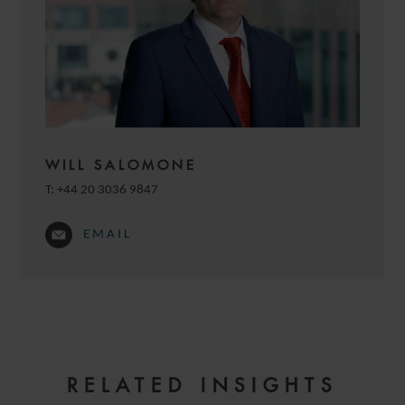
GIUTRONICH LL.M.
COUNSEL
HAMBURG
WILL SALOMONE
T:
+44 20 3036 9847
EMAIL
SARAH
WOLF LL.M.
MANAGING ASSOCIATE
RELATED INSIGHTS
HAMBURG