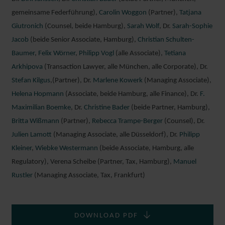
HAMBURG
gemeinsame Federführung),
Carolin Woggon
(Partner),
Tatjana
Giutronich
(Counsel, beide Hamburg),
Sarah Wolf
, Dr.
Sarah-Sophie
Jacob
(beide Senior Associate, Hamburg),
Christian Schulten-
Baumer
,
Felix Wörner
,
Philipp Vogl
(alle Associate),
Tetiana
Arkhipova
(Transaction Lawyer, alle München, alle Corporate), Dr.
Stefan Kilgus
,(Partner), Dr.
Marlene Kowerk
(Managing Associate),
Helena Hopmann
(Associate, beide Hamburg, alle Finance), Dr.
F.
Maximilian Boemke
, Dr.
Christine Bader
(beide Partner, Hamburg),
Britta Wißmann
(Partner),
Rebecca Trampe-Berger
(Counsel), Dr.
Julien Lamott
(Managing Associate, alle Düsseldorf), Dr.
Philipp
Kleiner
,
Wiebke Westermann
(beide Associate, Hamburg, alle
DR. JULIEN
Regulatory), Verena Scheibe (Partner, Tax, Hamburg),
Manuel
LAMOTT
Rustler
(Managing Associate, Tax, Frankfurt)
MANAGING ASSOCIATE
DÜSSELDORF
DOWNLOAD PDF