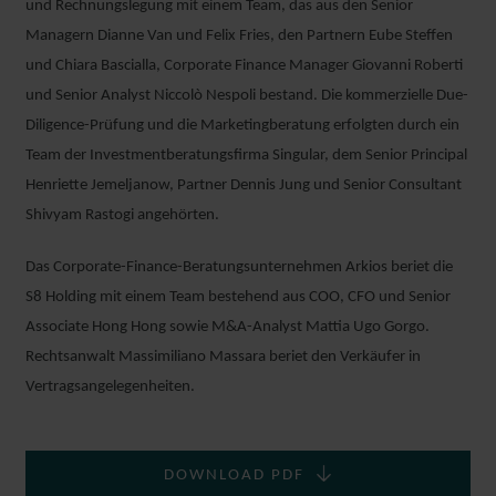
und Rechnungslegung mit einem Team, das aus den Senior
NICOLÒ
Managern Dianne Van und Felix Fries, den Partnern Eube Steffen
RICCI PETITONI
und Chiara Bascialla, Corporate Finance Manager Giovanni Roberti
ASSOCIATE
und Senior Analyst Niccolò Nespoli bestand. Die kommerzielle Due-
MILAN
Diligence-Prüfung und die Marketingberatung erfolgten durch ein
Team der Investmentberatungsfirma Singular, dem Senior Principal
Henriette Jemeljanow, Partner Dennis Jung und Senior Consultant
Shivyam Rastogi angehörten.
Das Corporate-Finance-Beratungsunternehmen Arkios beriet die
S8 Holding mit einem Team bestehend aus COO, CFO und Senior
Associate Hong Hong sowie M&A-Analyst Mattia Ugo Gorgo.
Rechtsanwalt Massimiliano Massara beriet den Verkäufer in
Vertragsangelegenheiten.
ANTONIO
DOWNLOAD PDF
FERRERO