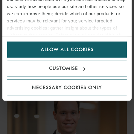
us: study how people use our site and other services so
we can improve them; decide which of our products or
services may be relevant for you; service targeted
advertising cookies; gather insight about the types of
visitors to the website. Select allow all cookies if it’s ok
for us to use cookies. Select customise to manage
ALLOW ALL COOKIES
cookies.
CARLO
CUSTOMISE
COSMELLI
PARTNER
ITALY
NECESSARY COOKIES ONLY