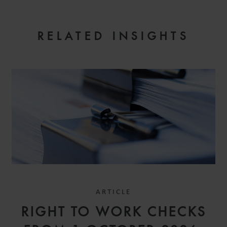
ANTONIO
FERRERO
ASSOCIATE
RELATED INSIGHTS
MILAN
ARTICLE
ALFREDO
RIGHT TO WORK CHECKS
GUACCI ESPOSITO
COUNSEL