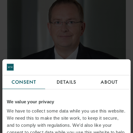
CONSENT
DETAILS
ABOUT
DR. SIMON
PREISENBERGER
PARTNER
We value your privacy
MUNICH
We have to collect some data while you use this website.
We need this to make the site work, to keep it secure,
and to comply with regulations. We’d also like your
consent to collect data while you use this website to help