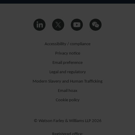
Accessibility / compliance
Privacy notice
CHRISTIAN
SCHULTEN-BAUMER
Email preference
SENIOR ASSOCIATE
Legal and regulatory
MUNICH
Modern Slavery and Human Trafficking
Email hoax
Cookie policy
© Watson Farley & Williams LLP 2026
Registered office: