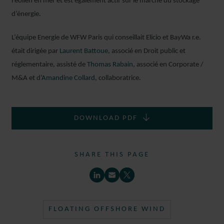
l’éolien en mer et est également actif sur le marché du stockage
d’énergie.
L’équipe Energie de WFW Paris qui conseillait Elicio et BayWa r.e.
était dirigée par
Laurent Battoue
, associé en Droit public et
réglementaire, assisté de
Thomas Rabain
, associé en Corporate /
M&A et d’
Amandine Collard
, collaboratrice.
DOWNLOAD PDF
SHARE THIS PAGE
FLOATING OFFSHORE WIND