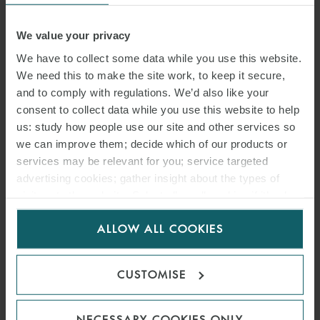
THOMAS RABAIN
We value your privacy
PARTNER
PARIS
We have to collect some data while you use this website.
We need this to make the site work, to keep it secure,
and to comply with regulations. We’d also like your
consent to collect data while you use this website to help
us: study how people use our site and other services so
we can improve them; decide which of our products or
services may be relevant for you; service targeted
advertising cookies; gather insight about the types of
visitors to the website. Select allow all cookies if it’s ok
for us to use cookies. Select customise to manage
ALLOW ALL COOKIES
cookies.
CUSTOMISE
AMANDINE COLLARD
NECESSARY COOKIES ONLY