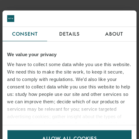
CONSENT
DETAILS
ABOUT
We value your privacy
We have to collect some data while you use this website.
We need this to make the site work, to keep it secure,
and to comply with regulations. We’d also like your
consent to collect data while you use this website to help
us: study how people use our site and other services so
we can improve them; decide which of our products or
services may be relevant for you; service targeted
ROMAIN GIRTANNER
advertising cookies; gather insight about the types of
PARTNER
PARIS
visitors to the website. Select allow all cookies if it’s ok
for us to use cookies. Select customise to manage
ALLOW ALL COOKIES
cookies.