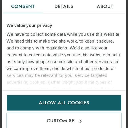
CONSENT
DETAILS
ABOUT
ALEXIA
RUSSELL
We value your privacy
PARTNER
PARIS
We have to collect some data while you use this website.
We need this to make the site work, to keep it secure,
and to comply with regulations. We’d also like your
consent to collect data while you use this website to help
us: study how people use our site and other services so
we can improve them; decide which of our products or
services may be relevant for you; service targeted
advertising cookies; gather insight about the types of
visitors to the website. Select allow all cookies if it’s ok
for us to use cookies. Select customise to manage
ALLOW ALL COOKIES
cookies.
GIULIA
CUSTOMISE
CHIARVESIO