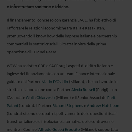
e infrastrutture sanitarie e idriche.
Il finanziamento, concesso con garanzia SACE, ha l’obiettivo di
rafforzare le relazioni economiche tra Italia e Kazakistan,
promuovendo il know how delle imprese italiane e partnership
commerciali in settori cruciali. Si tratta inoltre della prima
operazione di CDP nel Paese.
WFW ha assistito CDP e SACE sugli aspetti di diritto italiano e
inglese del finanziamento con un team Finance internazionale
guidato dal Partner
Mario D’Ovidio
(Milano), che ha lavorato in
RICHARD
stretta collaborazione con la Partner
Alexia Russell
(Parigi), con
STEPHENS
l’Associate
Giulia Chiarvesio
(Milano) e il Senior Associate
Parit
PARTNER
Patani
(Londra). I Partner
Richard Stephens
e
Andrew Hutcheon
LONDON
(Londra) si sono occupati rispettivamente delle questioni fiscali
transfrontaliere e di risoluzione alternativa delle controversie,
mentre il Counsel
Alfredo Guacci Esposito
(Milano), supportato