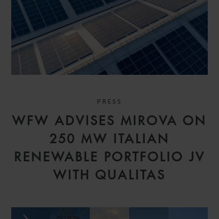
PRESS
ANDREW
WFW ADVISES MIROVA ON
HUTCHEON
CONSULTANT
250 MW ITALIAN
LONDON
RENEWABLE PORTFOLIO JV
WITH QUALITAS