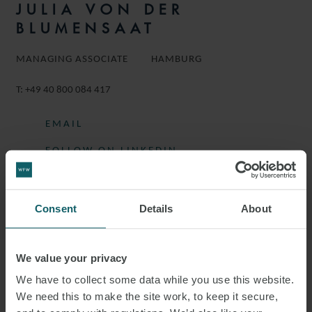
JULIA VON DER
BLUMENSAAT
MANAGING ASSOCIATE
HAMBURG
T:
+49 40 800 084 417
EMAIL
FOLLOW ON LINKEDIN
DOWNLOAD VCARD
DOWNLOAD PDF
Consent
Details
About
We value your privacy
More information
We have to collect some data while you use this website.
We need this to make the site work, to keep it secure,