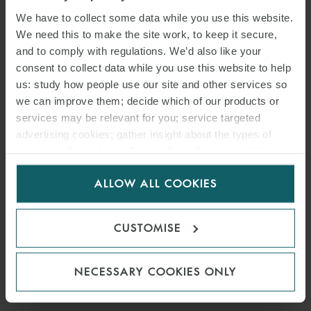
We have to collect some data while you use this website.
We need this to make the site work, to keep it secure,
and to comply with regulations. We’d also like your
consent to collect data while you use this website to help
us: study how people use our site and other services so
we can improve them; decide which of our products or
services may be relevant for you; service targeted
advertising cookies; gather insight about the types of
visitors to the website. Select allow all cookies if it’s ok
for us to use cookies. Select customise to manage
ANTOINE BOIS-MINOT
ALLOW ALL COOKIES
cookies.
COUNSEL
PARIS
CUSTOMISE
MEDIA
NECESSARY COOKIES ONLY
ENQUIRIES