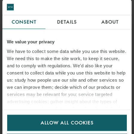
ALFREDO GUACCI ESPOSITO
CONSENT
DETAILS
ABOUT
COUNSEL
MILAN
We value your privacy
We have to collect some data while you use this website.
We need this to make the site work, to keep it secure,
and to comply with regulations. We’d also like your
consent to collect data while you use this website to help
us: study how people use our site and other services so
we can improve them; decide which of our products or
services may be relevant for you; service targeted
advertising cookies; gather insight about the types of
visitors to the website. Select allow all cookies if it’s ok
for us to use cookies. Select customise to manage
ALLOW ALL COOKIES
cookies.
CESARE FOSSATI