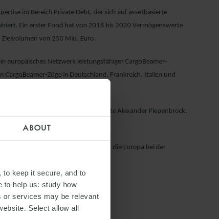
rtise im Bereich Private Debt, der sich auf assetbasierte
ntriert. Ein erster Fond hat von 2018 bis 2020 Vermögenswerte
n Zielvolumen von 250 Mio. Euro.
r ein europäisches Netzwerk leistungsfähiger CargoBeamer-
n CargoBeamer-Züge in Deutschland, Frankreich, Italien und
mit Unterstützung von Senior Associate Alexander Piepenbrock.
en Aspekten der Transaktion.
ABOUT
ionalen Transaktion begleiten durften, die Europa bei der
 to keep it secure, and to
e to help us: study how
s or services may be relevant
website. Select allow all