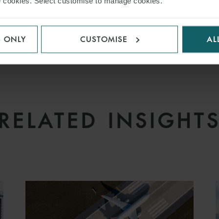
use cookies. Select customise to manage cookies.
S PAGE
S ONLY
CUSTOMISE
AL
NISATION
RAIL NETWORK
WAGONS
RELATED INSIGHT