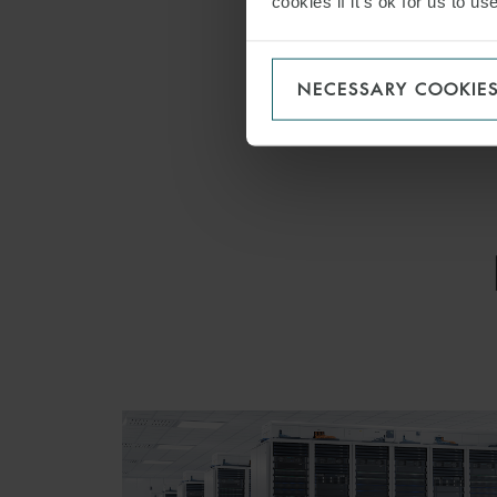
cookies if it’s ok for us to 
SHARE THI
NECESSARY COOKIE
DECARBO