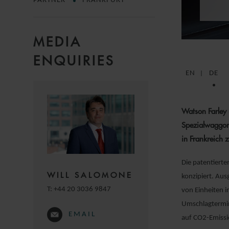
PARTNER
FRANKFURT
MEDIA
ENQUIRIES
EN
DE
Watson Farley 
Spezialwaggon
in Frankreich 
Die patentiert
WILL SALOMONE
konzipiert. Aus
T:
+44 20 3036 9847
von Einheiten 
Umschlagtermin
EMAIL
auf CO
2
-Emiss