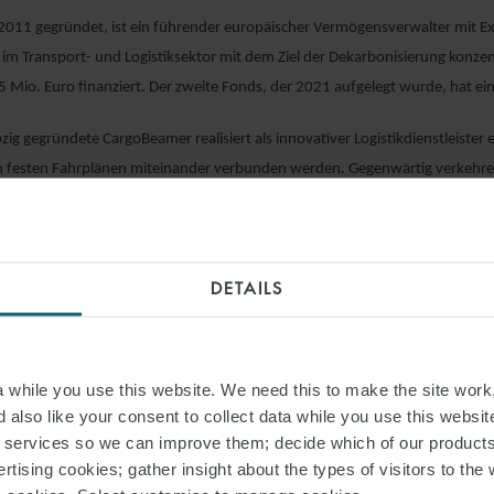
2011 gegründet, ist ein führender europäischer Vermögensverwalter mit Expe
im Transport- und Logistiksektor mit dem Ziel der Dekarbonisierung konze
 Mio. Euro finanziert. Der zweite Fonds, der 2021 aufgelegt wurde, hat ei
pzig gegründete CargoBeamer realisiert als innovativer Logistikdienstleiste
in festen Fahrplänen miteinander verbunden wer­den. Gegenwärtig verkehre
n Königreich
ructured Finance Team bei WFW Frankfurt leitete Partner
Frederik Lorenzen
 Scheibe und Managing Associate Verena Weider berieten zu den steuerlich
DETAILS
en kommentiert: „Wir freuen uns, dass wir Flexam Invest bei dieser internat
g des Transportsektors wieder einen Schritt voran­bringt.“
while you use this website. We need this to make the site work,
 also like your consent to collect data while you use this websit
r services so we can improve them; decide which of our product
AD PDF
rtising cookies; gather insight about the types of visitors to the 