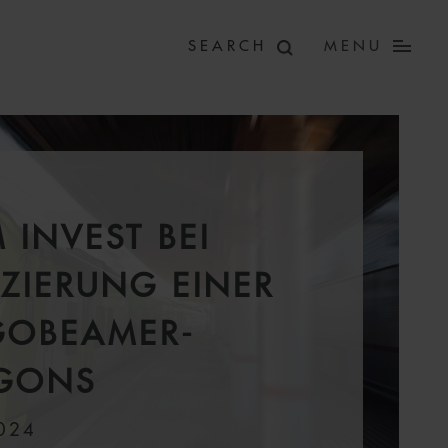
MENU
 INVEST BEI
NZIERUNG EINER
GOBEAMER-
GGONS
024