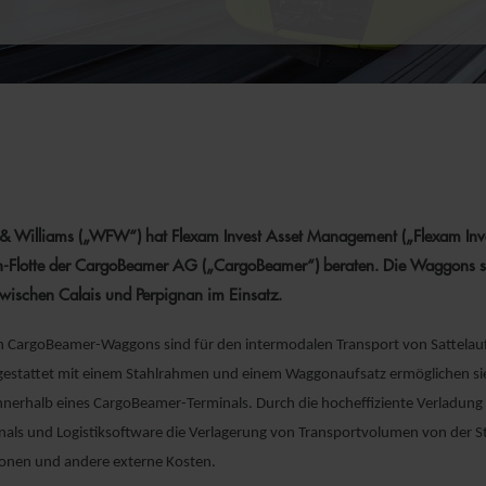
& Williams („WFW“) hat Flexam Invest Asset Management („Flexam Invest
-Flotte der CargoBeamer AG („CargoBeamer“) beraten. Die Waggons s
zwischen Calais und Perpignan im Einsatz.
en CargoBeamer-Waggons sind für den intermodalen Transport von Sattelauf
gestattet mit einem Stahlrahmen und einem Waggonaufsatz ermöglichen sie
innerhalb eines CargoBeamer-Terminals. Durch die hocheffiziente Verladun
als und Logistiksoftware die Verlagerung von Transportvolumen von der S
ionen und andere externe Kosten.