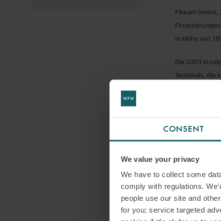
Flexam Invest, 
Finanzierungen 
in Höhe von 185
Die 2003 in Lei
Terminals, die 
dem Vereinigte
Das Asset & St
Partner Verena
CONSENT
Frederik Lorenz
We value your privacy
Dekarbonisierun
We have to collect some data 
comply with regulations. We’d
people use our site and othe
DOWNLO
for you; service targeted adve