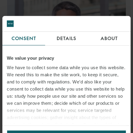
CONSENT
DETAILS
ABOUT
We value your privacy
We have to collect some data while you use this website.
We need this to make the site work, to keep it secure,
and to comply with regulations. We’d also like your
IGNACIO
consent to collect data while you use this website to help
SORIA PETIT
us: study how people use our site and other services so
SENIOR ASSOCIATE
we can improve them; decide which of our products or
MADRID
services may be relevant for you; service targeted
advertising cookies; gather insight about the types of
visitors to the website. Select allow all cookies if it’s ok
for us to use cookies. Select customise to manage