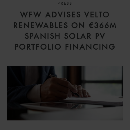
PRESS
JUAN VICENTE
WFW ADVISES VELTO
BARQUILLA
PARTNER
RENEWABLES ON €366M
MADRID
SPANISH SOLAR PV
PORTFOLIO FINANCING
IGNACIO
SORIA PETIT