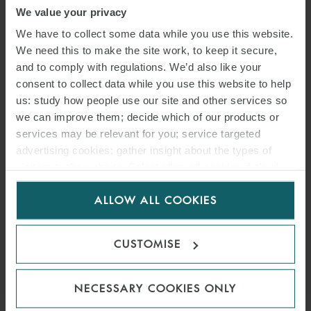
Direttiva introduce un importante mutamento di prospettiva
We value your privacy
nell’attività delle società di capitali e dei loro amministratori.
We have to collect some data while you use this website.
We need this to make the site work, to keep it secure,
In particolare, gli amministratori saranno obbligati a operare
and to comply with regulations. We’d also like your
valutazioni di lungo termine rispetto alle strategie adottate,
consent to collect data while you use this website to help
tenendo conto di stakeholders diversi dagli azionisti. Da parte di
us: study how people use our site and other services so
alcuni interpreti è stato rilevato come le norme proposte non
we can improve them; decide which of our products or
services may be relevant for you; service targeted
possano in realtà alterare il regime giuridico della responsabilità
advertising cookies; gather insight about the types of
degli amministratori, che continueranno a rispondere solo ove le
visitors to the website. Select allow all cookies if it’s ok
azioni poste in essere violino precise disposizioni normative in
for us to use cookies. Select customise to manage
materia di diritti umani e/o tutela dell’ambiente. Ciò sembrerebbe
ALLOW ALL COOKIES
cookies.
dimostrato anche dall’elenco delle violazioni in materia di diritti
umani e tutela dell’ambiente contenute in Convenzioni
CUSTOMISE
internazionali e riportate all’Allegato 1 della Direttiva.
Allo stato attuale non è agevole prevedere come la Direttiva verrà
NECESSARY COOKIES ONLY
trasposta nell’ordinamento interno e come evolverà il dibattito sul