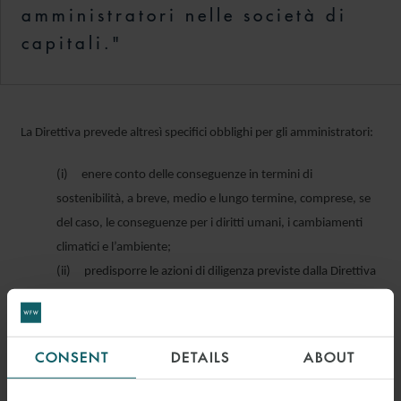
amministratori nelle società di
capitali."
La Direttiva prevede altresì specifici obblighi per gli amministratori:
(i) enere conto delle conseguenze in termini di
sostenibilità, a breve, medio e lungo termine, comprese, se
del caso, le conseguenze per i diritti umani, i cambiamenti
climatici e l’ambiente;
(ii) predisporre le azioni di diligenza previste dalla Direttiva
e vigilare sulla loro attuazione, tenendo in considerazione i
contributi dei portatori di interessi e delle organizzazioni
della società civile.
CONSENT
DETAILS
ABOUT
Nonostante diversi punti deboli e incertezze interpretative- la