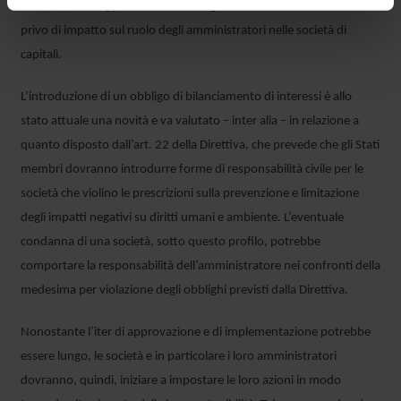
tema, tuttavia appare difficile immaginare che il documento rimarrà
privo di impatto sul ruolo degli amministratori nelle società di
capitali.
L’introduzione di un obbligo di bilanciamento di interessi è allo
stato attuale una novità e va valutato – inter alia – in relazione a
quanto disposto dall’art. 22 della Direttiva, che prevede che gli Stati
membri dovranno introdurre forme di responsabilità civile per le
società che violino le prescrizioni sulla prevenzione e limitazione
degli impatti negativi su diritti umani e ambiente. L’eventuale
condanna di una società, sotto questo profilo, potrebbe
comportare la responsabilità dell’amministratore nei confronti della
medesima per violazione degli obblighi previsti dalla Direttiva.
Nonostante l’iter di approvazione e di implementazione potrebbe
essere lungo, le società e in particolare i loro amministratori
dovranno, quindi, iniziare a impostare le loro azioni in modo