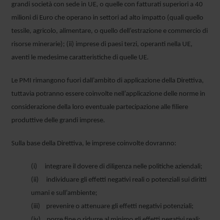
grandi società con sede in UE, o quelle con fatturati superiori a 40
milioni di Euro che operano in settori ad alto impatto (quali quello
tessile, agricolo, alimentare, o quello dell’estrazione e commercio di
risorse minerarie); (ii) imprese di paesi terzi, operanti nella UE,
aventi le medesime caratteristiche di quelle UE.
Le PMI rimangono fuori dall’ambito di applicazione della Direttiva,
tuttavia potranno essere coinvolte nell’applicazione delle norme in
considerazione della loro eventuale partecipazione alle filiere
produttive delle grandi imprese.
Sulla base della Direttiva, le imprese coinvolte dovranno:
(i) integrare il dovere di diligenza nelle politiche aziendali;
(ii) individuare gli effetti negativi reali o potenziali sui diritti
umani e sull’ambiente;
(iii) prevenire o attenuare gli effetti negativi potenziali;
(iv) porre fine o ridurre al minimo gli effetti negativi reali;