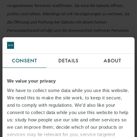
vorgesehenen Terminen stattfinden. Sie wird die Gebote öffnen,
prüfen und reihen. Allerdings ist mit Verzögerungen zu rechnen, da
die Öffnung und Prüfung der Gebote mit einem hohen
Personalaufwand erfolgt und die Anwesenheit mehrerer Personen
in einem Raum erforderlich ist.
Die BNetzA wird die erfolgreichen Bieter informieren, aber die
CONSENT
DETAILS
ABOUT
Zuschlagsentscheidung zunächst nicht auf ihrer Website
bekanntmachen. Mangels öffentlicher Bekanntgabe werden die
Realisierungsfristen nicht in Lauf gesetzt. Die BNetzA wird die
We value your privacy
Bekanntgaben erst nach einer Beruhigung der Situation nachholen
We have to collect some data while you use this website.
(gibt jedoch – verständlicherweise – keine Information, wann dies
We need this to make the site work, to keep it secure,
sein könnte). Eine Ausnahme von diesem Vorgehen gilt für
and to comply with regulations. We’d also like your
bezuschlagte Biomasse-Bestandsanlagen; weiter können
consent to collect data while you use this website to help
us: study how people use our site and other services so
erfolgreiche Bieter die Bekanntgabe ihres Zuschlags individuell
we can improve them; decide which of our products or
beantragen.
services may be relevant for you; service targeted