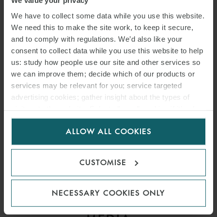
We value your privacy
We have to collect some data while you use this website.
We need this to make the site work, to keep it secure,
and to comply with regulations. We’d also like your
consent to collect data while you use this website to help
us: study how people use our site and other services so
we can improve them; decide which of our products or
services may be relevant for you; service targeted
advertising cookies; gather insight about the types of
visitors to the website. Select allow all cookies if it’s ok
for us to use cookies. Select customise to manage
ALLOW ALL COOKIES
cookies.
CUSTOMISE
ANNE-KELLY D’AMÉCOURT
COUNSEL
PARIS
NECESSARY COOKIES ONLY