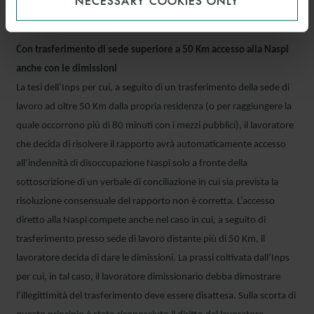
NECESSARY COOKIES ONLY
Cass., 05/07/2023 n. 19023
Con trasferimento di sede superiore a 50 Km accesso alla Naspi
anche con le dimissioni
La tesi dell’Inps per cui, a seguito di un trasferimento della sede di
lavoro ad oltre 50 Km dalla propria residenza (o per raggiungere la
quale occorrono più di 80 minuti con i mezzi pubblici), il lavoratore
che decida di risolvere il rapporto avrà automaticamente accesso
all’indennità di disoccupazione Naspi solo a fronte della
sottoscrizione di un verbale di conciliazione in cui sia prevista la
risoluzione consensuale del rapporto non è corretta. L’accesso
diretto alla Naspi compete anche nel caso in cui, a seguito di
trasferimento presso sede di lavoro distante più di 50 Km, il
lavoratore decida di dare le dimissioni. La prassi coltivata dall’Inps
per cui, in tal caso, il lavoratore dimissionario debba dimostrare
l’illegittimità del trasferimento deve essere disattesa. Sulla scorta di