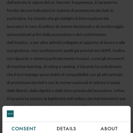
dell’entrata in vigore del cd. Decreto Trasparenza, il Garante ha
fornito alcune indicazioni in materia di protezione dei dati: in
particolare, ha chiarito che gli obblighi di informazione dei
lavoratori in caso di utilizzo di sistemi decisionali o di monitoraggio
automatizzati ai fini della assunzione o del conferimento
dell’incarico, o per altre attività collegate al rapporto di lavoro e alla
sua gestione, non sostituiscono quelli già previsti dal GDPR. Inoltre,
con riguardo a sistemi particolarmente invasivi, come gli strumenti
di machine learning, di rating e ranking, il Garante ha sottolineato
che il loro impiego pone dubbi di compatibilità con gli altri principi
di protezione dei dati e con le norme nazionali di settore a tutela
della libertà, della dignità e della sfera privata del lavoratore. Infine,
il Garante ha escluso la legittimità dell’utilizzo dei dati biometrici per
finalità di ordinaria gestione del rapporto di lavoro.
Garante per la Protezione dei Dati Personali, Relazione Annuale
pubblicata il 06/07/2023
CONSENT
DETAILS
ABOUT