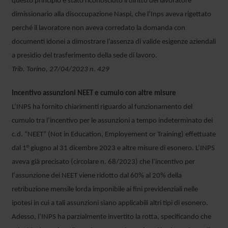
questo principio è stato riconosciuto il diritto del lavoratore
dimissionario alla disoccupazione Naspi, che l’Inps aveva rigettato
perché il lavoratore non aveva corredato la domanda con
documenti idonei a dimostrare l’assenza di valide esigenze aziendali
a presidio del trasferimento della sede di lavoro.
Trib. Torino, 27/04/2023 n. 429
Incentivo assunzioni NEET e cumulo con altre misure
L’INPS ha fornito chiarimenti riguardo al funzionamento del
cumulo tra l’incentivo per le assunzioni a tempo indeterminato dei
c.d. “NEET” (Not in Education, Employement or Training) effettuate
dal 1° giugno al 31 dicembre 2023 e altre misure di esonero. L’INPS
aveva già precisato (circolare n. 68/2023) che l’incentivo per
l‘assunzione dei NEET viene ridotto dal 60% al 20% della
retribuzione mensile lorda imponibile ai fini previdenziali nelle
ipotesi in cui a tali assunzioni siano applicabili altri tipi di esonero.
Adesso, l’INPS ha parzialmente invertito la rotta, specificando che