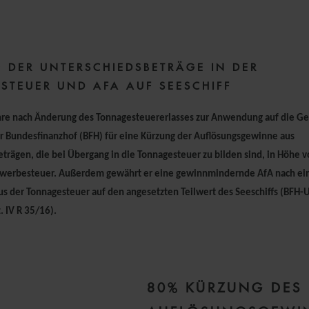
0 FEBRUARY 2019
 DER UNTERSCHIEDSBETRÄGE IN DER
STEUER UND AFA AUF SEESCHIFF
hre nach Änderung des Tonnagesteuererlasses zur Anwendung auf die G
r Bundesfinanzhof (BFH) für eine Kürzung der Auflösungsgewinne aus
trägen, die bei Übergang in die Tonnagesteuer zu bilden sind, in Höhe 
werbesteuer. Außerdem gewährt er eine gewinnmindernde AfA nach e
s der Tonnagesteuer auf den angesetzten Teilwert des Seeschiffs (BFH-
. IV R 35/16).
80% KÜRZUNG DES