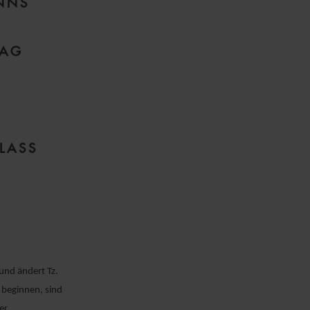
NNS
RAG
LASS
und ändert Tz.
 beginnen, sind
er