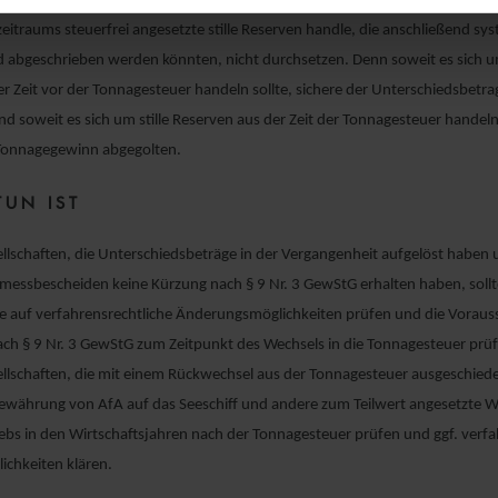
ltung konnte sich mit ihrer Argumentation, dass es sich um zum Schluss d
itraums steuerfrei angesetzte stille Reserven handle, die anschließend sy
 abgeschrieben werden könnten, nicht durchsetzen. Denn soweit es sich um
r Zeit vor der Tonnagesteuer handeln sollte, sichere der Unterschiedsbetra
d soweit es sich um stille Reserven aus der Zeit der Tonnagesteuer handeln
Tonnagegewinn abgegolten.
TUN IST
ellschaften, die Unterschiedsbeträge in der Vergangenheit aufgelöst haben 
essbescheiden keine Kürzung nach § 9 Nr. 3 GewStG erhalten haben, sollt
e auf verfahrensrechtliche Änderungsmöglichkeiten prüfen und die Voraus
ach § 9 Nr. 3 GewStG zum Zeitpunkt des Wechsels in die Tonnagesteuer prü
ellschaften, die mit einem Rückwechsel aus der Tonnagesteuer ausgeschiede
Gewährung von AfA auf das Seeschiff und andere zum Teilwert angesetzte W
iebs in den Wirtschaftsjahren nach der Tonnagesteuer prüfen und ggf. verfa
chkeiten klären.