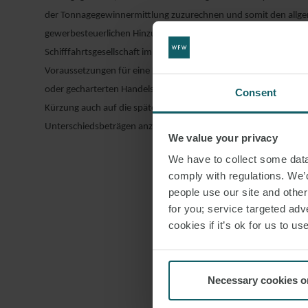
der Tonnagegewinnermittlung zuzurechnen und somit den allg
gewerbesteuerlichen Hinzurechnungen und Kürzungen zu unter
Schifffahrtsgesellschaft im Zeitpunkt des Übergangs in die Tonn
Voraussetzungen für eine Kürzung nach § 9 Nr. 3 GewStG (d.h. 
oder gecharterten Handelsschiffen im internationalen Verkehr) er
Consent
Kürzung auch auf die späteren Hinzurechnungen aus der Auflö
Unterschiedsbeträgen anzuwenden.
We value your privacy
We have to collect some data 
Weiterhin hat d
comply with regulations. We’d
Tonnagesteuer 
people use our site and othe
Schiffsbetrieb 
for you; service targeted adve
nachfolgenden 
cookies if it’s ok for us to 
pauschalen Gew
Teilwertes die
EStG- Konten.
Necessary cookies o