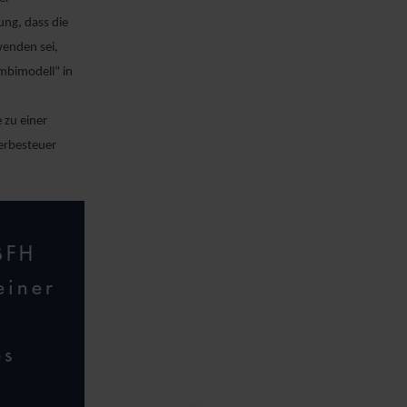
ng, dass die
wenden sei,
ombimodell“ in
 zu einer
erbesteuer
BFH
einer
es