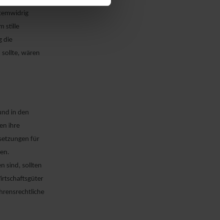
es
stemwidrig
 stille
g die
 sollte, wären
und in den
en ihre
setzungen für
fen.
n sind, sollten
irtschaftsgüter
hrensrechtliche