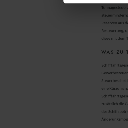
Die Finanzverwa
Tonnagesteuerze
steuermindernd
Reserven aus de
Besteuerung, un
diese mit dem 
WAS ZU 
Schifffahrtsges
Gewerbesteuerm
Steuerbescheid
eine Kürzung n
Schifffahrtsges
zusätzlich die 
des Schiffsbetr
Änderungsmögli