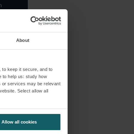
n
nd
About
 to keep it secure, and to
wechsel aus der
e to help us: study how
bar dem
s or services may be relevant
n und in
website. Select allow all
 der mit der
ert liegenden
rluste aus §15a
Allow all cookies