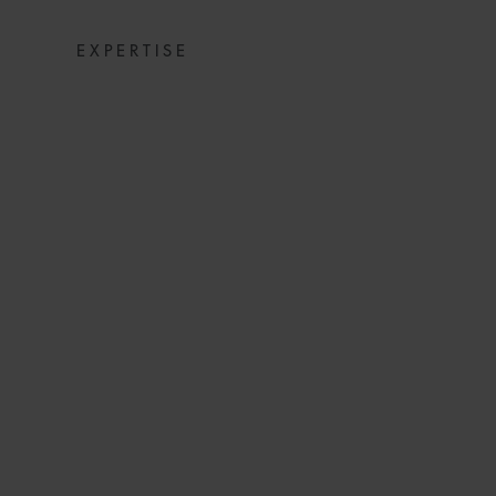
EXPERTISE
URTEIL Z