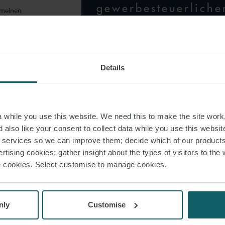
gewerbesteuerliche
emeinen
hinzurechnungen u
werfen. Soweit die
agesteuer die
kürzungen zu
Betrieb von eigenen
unterwerfen"
füllt, ist die 80%-
Details
sung von
while you use this website. We need this to make the site work,
er BFH die zweite Streitfrage dahingehend entschieden, dass die beim Rück
 also like your consent to collect data while you use this websit
in die allgemeine Gewinnermittlung anzusetzenden Teilwerte der unmittel
r services so we can improve them; decide which of our product
dienenden Wirtschaftsgüter den allgemeinen Regelungen zur AfA unterliege
rtising cookies; gather insight about the types of visitors to the 
Wirtschaftsjahren steuermindernd abzuschreiben sind. Gleichzeitig mindert
use cookies. Select customise to manage cookies.
innermittlung abgegoltene Gewinn aus dem Ansatz eines über dem Buchw
 während der Tonnagegewinnermittlung fortzuführenden verrechenbaren Ve
nly
Customise