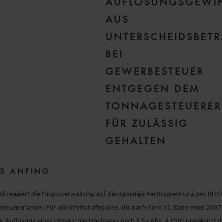
AUFLÖSUNGSGEWI
AUS
UNTERSCHEIDSBET
BEI
GEWERBESTEUER
ENTGEGEN DEM
TONNAGESTEUERER
FÜR ZULÄSSIG
GEHALTEN
ES ANFING
8 reagiert die Finanzverwaltung auf die damalige Rechtsprechung des BFH 
steuererlasses: Für alle Wirtschaftsjahre, die nach dem 31. Dezember 2007
r Auflösung eines Unterschiedsbetrages nach § 5a Abs. 4 EStG ungekürzt d