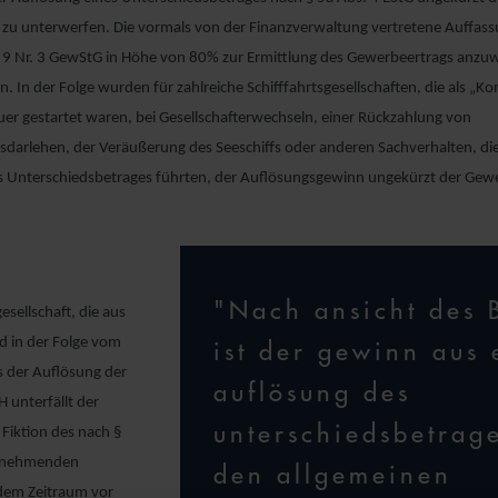
zu unterwerfen. Die vormals von der Finanzverwaltung vertretene Auffassu
 9 Nr. 3 GewStG in Höhe von 80% zur Ermittlung des Gewerbeertrags anzu
. In der Folge wurden für zahlreiche Schifffahrtsgesellschaften, die als „K
er gestartet waren, bei Gesellschafterwechseln, einer Rückzahlung von
arlehen, der Veräußerung des Seeschiffs oder anderen Sachverhalten, die
s Unterschiedsbetrages führten, der Auflösungsgewinn ungekürzt der Gew
"Nach ansicht des 
esellschaft, die aus
d in der Folge vom
ist der gewinn aus 
 der Auflösung der
auflösung des
 unterfällt der
unterschiedsbetrag
Fiktion des nach §
ernehmenden
den allgemeinen
 dem Zeitraum vor