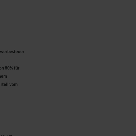
ewerbesteuer
von 80% für
inem
Urteil vom